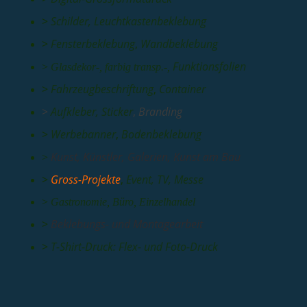
>
Schilder
,
Leuchtkastenbeklebung
>
Fensterbeklebung
,
Wandbeklebung
Funktionsfolien
>
Glasdekor
-
,
farbig transp.
-
,
>
Fahrzeugbeschriftung
,
Container
>
Aufkleber, Sticker
,
Branding
>
Werbebanner
,
Bodenbeklebung
Kunst, Künstler, Galerien, Kunst am Bau
>
>
Gross-Projekte
,
Event, TV, Messe
>
Gastronomie
,
Büro
,
Einzelhandel
>
Beklebungs- und Montagearbeit
>
T-Shirt-Druck: Flex- und Foto-Druck