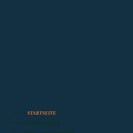
Upsweep Whistle-Bloop | Beklebung für Performance
>>>
STARTSEITE
>
Folienbeschriftung
>
Digital-Grossformatdruck